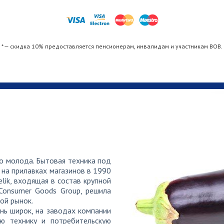
одки холодильника
от 
* — скидка 10% предоставляется пенсионерам, инвалидам и участникам ВОВ.
 работы холодильника
от 
атуры испарителя холодильника
от 
ачи воздуха в камеру холодильника
от 
о молода. Бытовая техника под
на прилавках магазинов в 1990
elik, входящая в состав крупной
 Consumer Goods Group, решила
дильника
от 
ой рынок.
нь широк, на заводах компании
ую технику и потребительскую