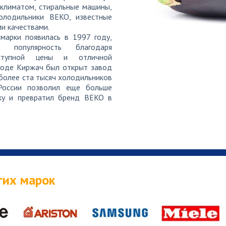
 климатом, стиральные машины,
ы «no frost» холодильника
от 
холодильники BEKO, известные
и качествами.
марки появилась в 1997 году,
в популярность благодаря
афа холодильника
от 
ступной цены и отличной
ороде Киржач был открыт завод
 более ста тысяч холодильников
России позволил еще больше
тчика двери холодильника
от 
ку и превратил бренд BEKO в
чика температуры холодильника
от 
гих марок
илятора системы «no frost»
от 
хлаждения мотора холодильника
от 