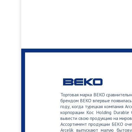
Частичная замена или ремонт пров
Снятие ошибки и настройка режима
Ремонт или замена датчика темпер
Ремонт или замена регулятора под
Торговая марка BEKO сравнительн
брендом BEKO впервые появилась 
году, когда турецкая компания Arc
корпорации Koc Holding Durable
Разборка системы «no frost» холо
вывести свою продукцию на миров
Ассортимент продукции БЕКО оче
Arcelik выпускают малую бытов