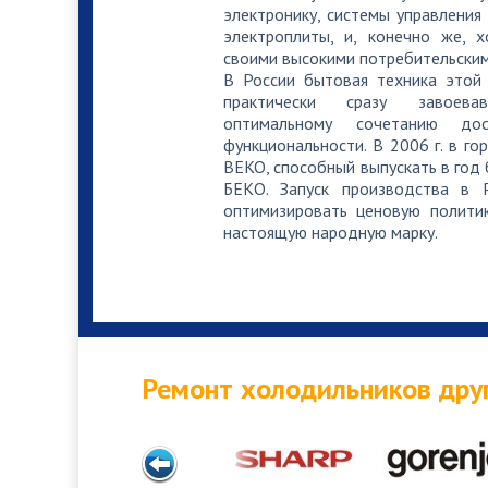
электронику, системы управления
Принудительная разморозка систем
электроплиты, и, конечно же, 
своими высокими потребительским
В России бытовая техника этой 
практически сразу завоева
Восстановление теплоизоляции шк
оптимальному сочетанию до
функциональности. В 2006 г. в г
BEKO, способный выпускать в год
БЕКО. Запуск производства в 
Ремонт или замена герконового да
оптимизировать ценовую полити
настоящую народную марку.
Ремонт или замена воздушного дат
Ремонт холодильников дру
Ремонт или замена крыльчатки вент
Ремонт или замена вентилятора о