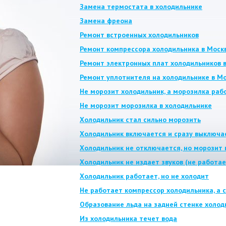
Замена термостата в холодильнике
Замена фреона
Ремонт встроенных холодильников
Ремонт компрессора холодильника в Моск
Ремонт электронных плат холодильников 
Ремонт уплотнителя на холодильнике в М
Не морозит холодильник, а морозилка раб
Не морозит морозилка в холодильнике
Холодильник стал сильно морозить
Холодильник включается и сразу выключа
Холодильник не отключается, но морозит 
Холодильник не издает звуков (не работае
Холодильник работает, но не холодит
Не работает компрессор холодильника, а с
Образование льда на задней стенке холод
Из холодильника течет вода