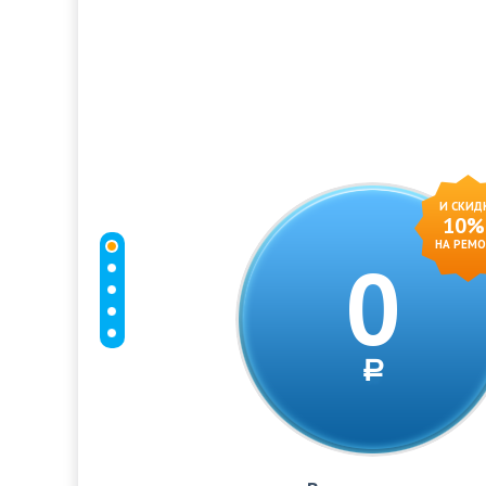
И СКИД
10%
НА РЕМ
0
a