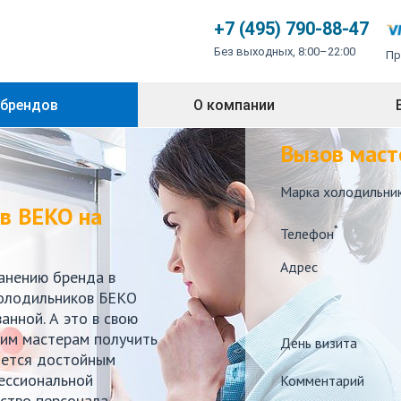
+7 (495) 790-88-47
Без выходных,
8:00–22:00
Пр
 брендов
О компании
Вызов маст
Марка холодильни
в ВЕКО на
*
Телефон
Адрес
анению бренда в
холодильников БЕКО
анной. А это в свою
им мастерам получить
День визита
яется достойным
ессиональной
Комментарий
ство персонала,